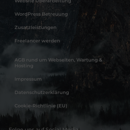
Website Überarbeitung
WordPress Betreuung
Zusatzleistungen
Freelancer werden
AGB rund um Webseiten, Wartung &
Hosting
Impressum
Datenschutzerklärung
Cookie-Richtlinie (EU)
Folge uns auf Social Media