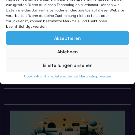
zuzugreifen. Wenn du diesen Technologien zustimmst, können wir
Daten wie das Surfverhalten oder eindeutige IDs auf dieser Website
verarbeiten. Wenn du deine Zustimmung nicht erteilst oder
zurückziehst, können bestimmte Merkmale und Funktionen
beeinträchtigt werden.
Akzeptieren
Google Fonts deaktivieren:
Ablehnen
reCaptcha beachten!
Einstellungen ansehen
Oktober 28, 2022
Cookie-Richtlinie
Datenschutzerklärung
Impressum