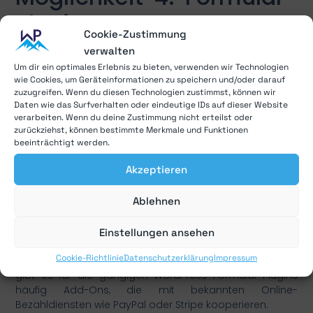
Plugins
Cookie-Zustimmung
verwalten
Um Produkte oder Dienstleistungen verkaufen,
Um dir ein optimales Erlebnis zu bieten, verwenden wir Technologien
versenden und in Rechnung stellen zu können,
wie Cookies, um Geräteinformationen zu speichern und/oder darauf
benötigen Online-Shops Daten wie Name, Adresse,
zuzugreifen. Wenn du diesen Technologien zustimmst, können wir
Zahlungsmethoden oder Kontodaten, die Käufer
Daten wie das Surfverhalten oder eindeutige IDs auf dieser Website
während des Kaufvorgangs hinterlassen. Um diese
verarbeiten. Wenn du deine Zustimmung nicht erteilst oder
Daten zu erfassen, können Formulare mit bestimmten
zurückziehst, können bestimmte Merkmale und Funktionen
Textfeldern und Auswahlmöglichkeiten in Online-Shops
beeinträchtigt werden.
integriert werden. WordPress Form Builder wie
Gravity
Akzeptieren
Forms
oder WPForms eignen sich hervorragend zur
Erstellung solcher Formulare. Durch verschiedene
Ablehnen
Formular-Templates für Online-Shops und digitale
Kaufvorgänge ist der Aufbau eines übersichtlichen
Formulars mit diesen Plugins schnell, intuitiv und ohne
Einstellungen ansehen
komplizierte Programmierung möglich. Um
Cookie-Richtlinie
Datenschutzerklärung
Impressum
verschiedene Zahlungsmethoden anbieten zu können,
gibt es für die gängigen WordPress Formular-Plugins
häufig Add-Ons, die mit bekannten Online-
Bezahldiensten wie PayPal oder Stripe kooperieren.