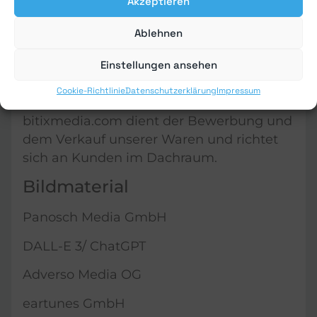
Bitix Media GmbH
Akzeptieren
Goldschmiedgasse 3/6
Ablehnen
1010 Wien
Österreich
Einstellungen ansehen
ATU 77693818
Cookie-Richtlinie
Datenschutzerklärung
Impressum
Unser Anliegen: Die Website
bitixmedia.com dient der Bewerbung und
dem Verkauf unserer Waren und richtet
sich an Kunden im Dachraum.
Bildmaterial
Panosch Media GmbH
DALL-E 3/ ChatGPT
Adverso Media OG
eartunes GmbH