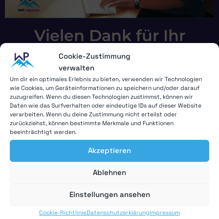
Vielen Dank für Ihr
Interesse!
Cookie-Zustimmung
verwalten
Wir melden uns innerhalb von 48 Stunden
Um dir ein optimales Erlebnis zu bieten, verwenden wir Technologien
verlässlich bei Ihnen.
wie Cookies, um Geräteinformationen zu speichern und/oder darauf
zuzugreifen. Wenn du diesen Technologien zustimmst, können wir
Daten wie das Surfverhalten oder eindeutige IDs auf dieser Website
verarbeiten. Wenn du deine Zustimmung nicht erteilst oder
zurückziehst, können bestimmte Merkmale und Funktionen
beeinträchtigt werden.
Akzeptieren
Ablehnen
Website Überarbeitung
Einstellungen ansehen
WordPress Betreuung
Cookie-Richtlinie
Datenschutzerklärung
Impressum