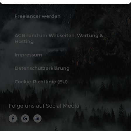
Zusatzleistungen
Freelancer werden
AGB rund um Webseiten, Wartung &
Hosting
Impressum
Datenschutzerklärung
Cookie-Richtlinie (EU)
Folge uns auf Social Media